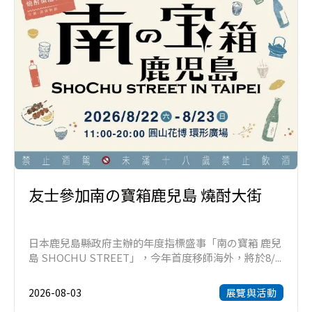
友士參加南の寶箱鹿兒島 燒酎大街
日本鹿兒島縣政府主辦的年度指標盛事「南の寶箱 鹿兒
島 SHOCHU STREET」，今年首度移師海外，將於8/...
2026-08-03
展覽與活動