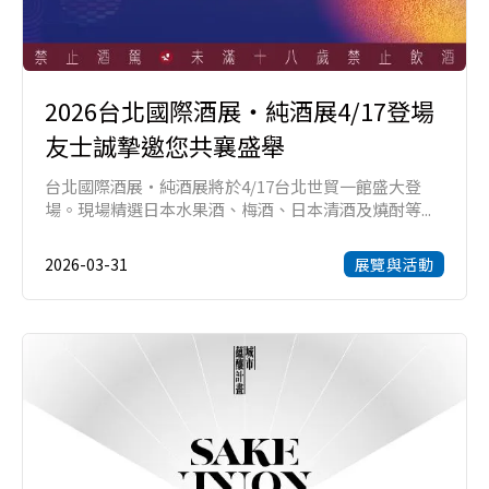
2026台北國際酒展・純酒展4/17登場
友士誠摯邀您共襄盛舉
台北國際酒展・純酒展將於4/17台北世貿一館盛大登
場。現場精選日本水果酒、梅酒、日本清酒及燒酎等...
2026-03-31
展覽與活動