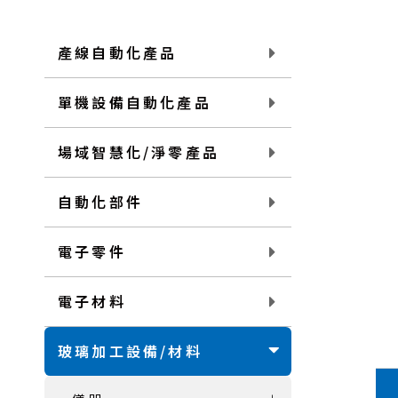
產線自動化產品
單機設備自動化產品
場域智慧化/淨零產品
自動化部件
電子零件
電子材料
玻璃加工設備/材料