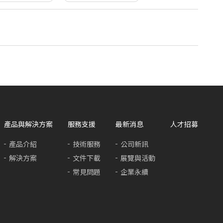
0
產品與解決方案
服務支援
最新消息
人才招募
產品介紹
技術服務
公司新訊
解決方案
文件下載
展覽與活動
常見問題
企業永續