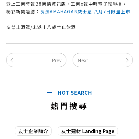
登上工商時報B8商情資訊版，工商e報中時電子報聯播。
精彩新聞連結：
長濱AMAHAGAN威士忌 八月7日限量上市
※禁止酒駕/未滿十八歲禁止飲酒
Prev
Next
HOT SEARCH
熱門搜尋
友士企業簡介
友士建材 Landing Page