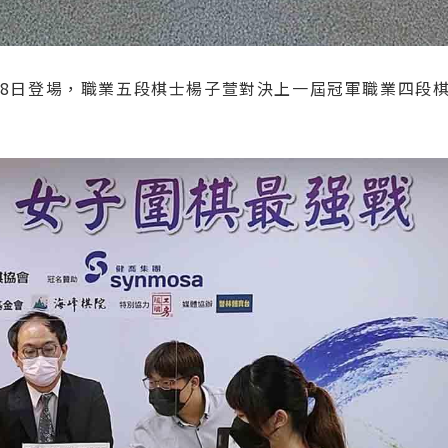
月8日登場，職業五段棋士楊子萱對決上一屆冠軍職業四段
！