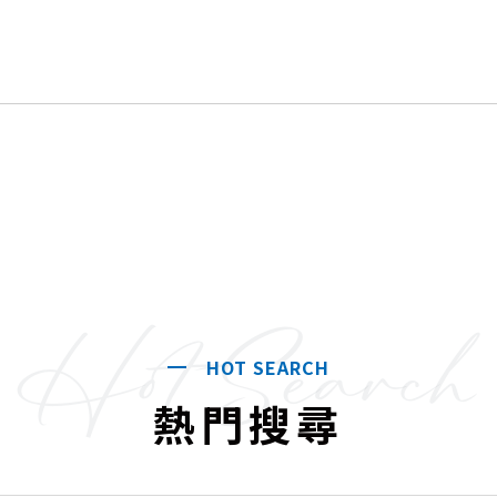
Hot Search
HOT SEARCH
熱門搜尋