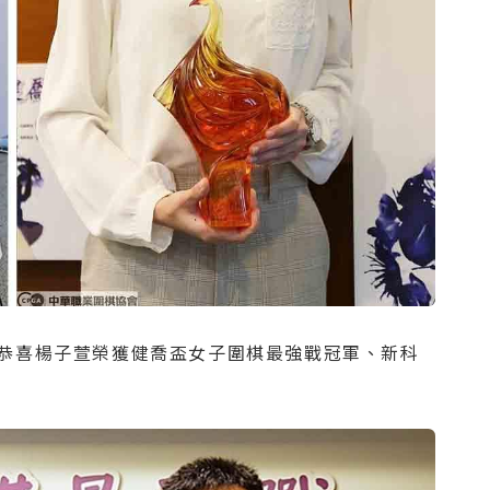
，恭喜楊子萱榮獲健喬盃女子圍棋最強戰冠軍、新科