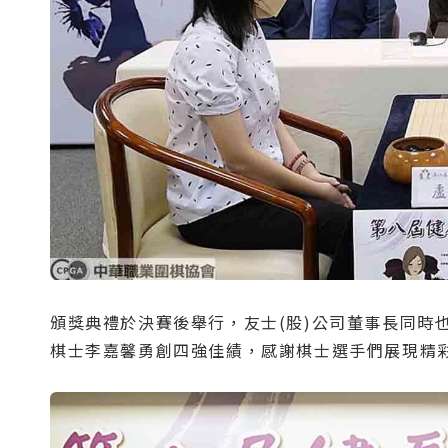
頒獎典禮於決賽後舉行，友士(股)公司董事長同
棋士李嘉馨勇創四強佳績，感謝棋士選手們展現精