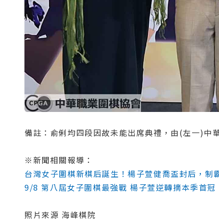
備註：俞俐均四段因故未能出席典禮，由(左一)中
※新聞相關報導：
台灣女子圍棋新棋后誕生！楊子萱健喬盃封后，制
9/8 第八屆女子圍棋最強戰 楊子萱逆轉摘本季首冠
照片來源 海峰棋院