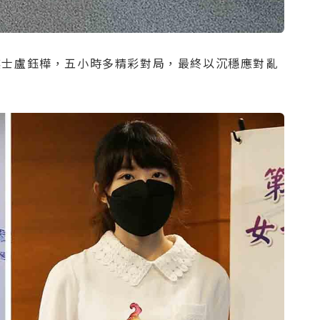
棋士盧鈺樺，五小時多精彩對局，最終以沉穩應對亂