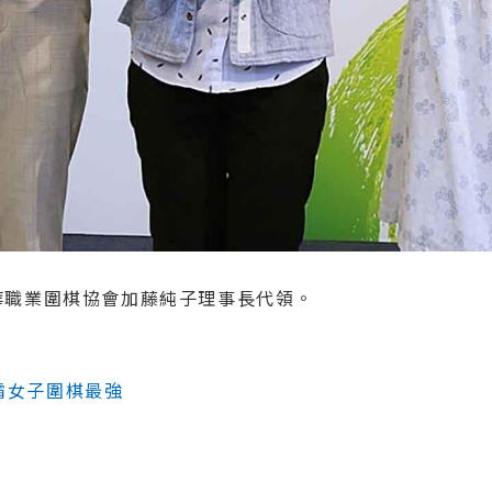
華職業圍棋協會加藤純子理事長代領。
霸女子圍棋最強