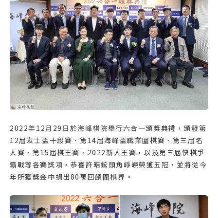
2022年12月29日於海峰棋院舉行六合一頒獎典禮，頒發第
12屆友士盃十段賽、第14屆海峰盃職業圍棋賽、第三屆名
人賽、第15屆棋王賽、2022新人王賽，以及第三屆快棋爭
霸戰等各賽獎項，恭喜許皓鋐頭角崢嶸榮獲五冠，並將從今
年所獲獎金中捐出80萬回饋圍棋界。