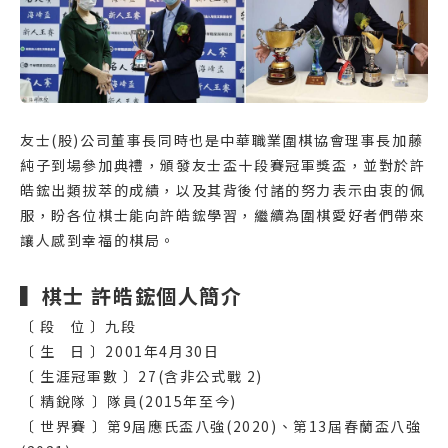
友士(股)公司董事長同時也是中華職業圍棋協會理事長加藤
純子到場參加典禮，頒發友士盃十段賽冠軍獎盃，並對於許
皓鋐出類拔萃的成績，以及其背後付諸的努力表示由衷的佩
服，盼各位棋士能向許皓鋐學習，繼續為圍棋愛好者們帶來
讓人感到幸福的棋局。
▍棋士 許皓鋐個人簡介
〔 段 位 〕九段
〔 生 日 〕2001年4月30日
〔 生涯冠軍數 〕27(含非公式戰 2)
〔 精銳隊 〕隊員(2015年至今)
〔 世界賽 〕第9屆應氏盃八強(2020)、第13屆春蘭盃八強