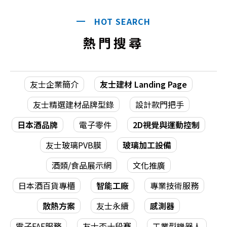
HOT SEARCH
熱門搜尋
友士企業簡介
友士建材 Landing Page
友士精選建材品牌型錄
設計款門把手
日本酒品牌
電子零件
2D視覺與運動控制
友士玻璃PVB膜
玻璃加工設備
酒類/食品展示網
文化推廣
日本酒百貨專櫃
智能工廠
專業技術服務
散熱方案
友士永續
感測器
電子FAE服務
友士盃十段賽
工業型機器人