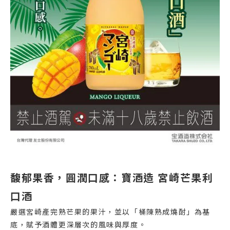
馥郁果香，圓潤口感：寶酒造 宮崎芒果利
口酒
嚴選宮崎產完熟芒果的果汁，並以「桶陳熟成燒酎」為基
底，賦予酒體更深層次的風味與厚度。