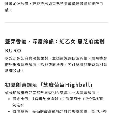
推薦加冰飲用，更能帶出如完熟芒果般濃潤滑順的絕佳口
感！
堅果香氣，深層餘韻：紅乙女 黑芝麻燒酎
KURO
以焙炒黑芝麻與黑麴釀製，並透過減壓低溫蒸餾，展現香醇
的堅果香氣與層次。除經典飲法外，亦可應用於果香系創意
調酒設計。
初夏創意調酒「芝麻葡萄Highball」
葡萄的酸甜與芝麻的堅果香相互交織，呈現豐富層次。
黃金比例：1份黑芝麻燒酎 + 1份葡萄汁 + 2份強碳酸
氣泡水
風味特色：葡萄的酸甜襯托芝麻的焦糖尾韻，氣泡水帶