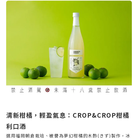
清新柑橘，輕盈氣息：CROP&CROP柑橘
利口酒
選用福岡朝倉栽培、被譽為夢幻柑橘的木酢(きず)製作，冰