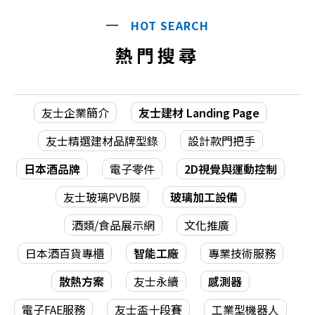
HOT SEARCH
熱門搜尋
友士企業簡介
友士建材 Landing Page
友士精選建材品牌型錄
設計款門把手
日本酒品牌
電子零件
2D視覺與運動控制
友士玻璃PVB膜
玻璃加工設備
酒類/食品展示網
文化推廣
日本酒百貨專櫃
智能工廠
專業技術服務
散熱方案
友士永續
感測器
電子FAE服務
友士盃十段賽
工業型機器人