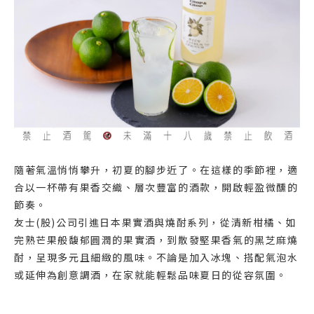
隨著氣溫悄悄攀升，初夏的腳步近了。在這樣的季節裡，適
合以一杯帶有果香交織、層次豐富的酒款，開啟輕盈微醺的
節奏。
友士(股)公司引進日本果實酒與燒酎系列，從清新柑橘、如
完熟芒果般馥郁圓潤的果實酒，到散發堅果香氣的黑芝麻燒
酎，呈現多元且細緻的風味。不論是加入冰塊、搭配氣泡水
或延伸為創意調酒，在家就能輕鬆品味夏日的從容氛圍。