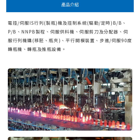
產品介紹
電控/伺服IS行列(製瓶)機及控制系統(驅動/定時)B/B、
P/B、NNPB製程、伺服供料機、伺服剪刀及分配器、伺
服行列機購(移胚、瓶夾)、平行開模裝置、步進/伺服90度
轉瓶機、轉瓶及推瓶設備。