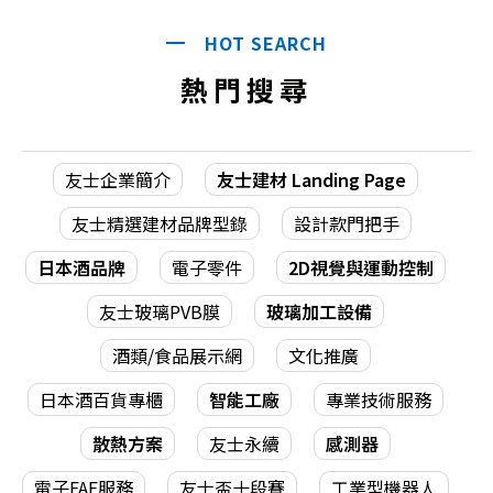
HOT SEARCH
熱門搜尋
友士企業簡介
友士建材 Landing Page
友士精選建材品牌型錄
設計款門把手
日本酒品牌
電子零件
2D視覺與運動控制
友士玻璃PVB膜
玻璃加工設備
酒類/食品展示網
文化推廣
日本酒百貨專櫃
智能工廠
專業技術服務
散熱方案
友士永續
感測器
電子FAE服務
友士盃十段賽
工業型機器人