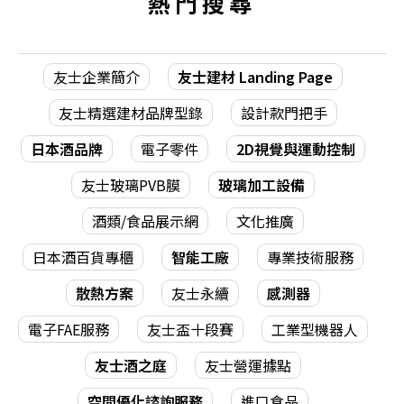
熱門搜尋
友士企業簡介
友士建材 Landing Page
友士精選建材品牌型錄
設計款門把手
日本酒品牌
電子零件
2D視覺與運動控制
友士玻璃PVB膜
玻璃加工設備
酒類/食品展示網
文化推廣
日本酒百貨專櫃
智能工廠
專業技術服務
散熱方案
友士永續
感測器
電子FAE服務
友士盃十段賽
工業型機器人
友士酒之庭
友士營運據點
空間優化諮詢服務
進口食品